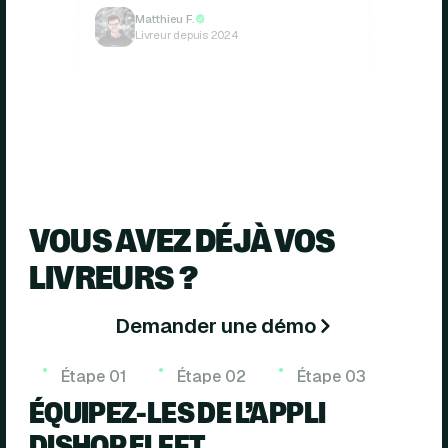
Matthieu F.
Livreur depuis 2024
VOUS AVEZ DÉJÀ VOS
LIVREURS ?
Demander une démo
Étape
01
Étape
02
Étape
03
ÉQUIPEZ-LES DE L’APPLI
DISHOP FLEET