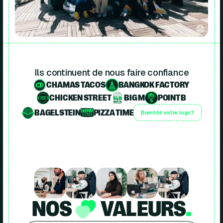
Ils continuent de nous faire confiance
CHAMAS TACOS
BANGKOK FACTORY
CHICKEN STREET
BIG M
POINT B
BAGELSTEIN
PIZZA TIME
Bientôt votre logo?
NOS
VALEURS
.