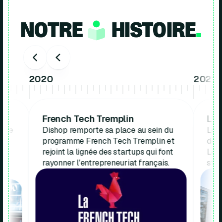
NOTRE
HISTOIRE
.
2020
2021
French Tech Tremplin
L’i
 une
Dishop remporte sa place au sein du
Les 
c
programme French Tech Tremplin et
de 
rejoint la lignée des startups qui font
Les 
ux
rayonner l'entrepreneuriat français.
stru